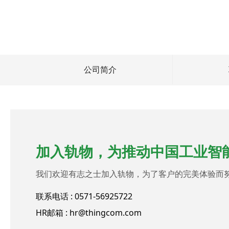
公司简介
加入轨物，为推动中国工业智
我们欢迎有志之士加入轨物，为了客户的完美体验而
联系电话 : 0571-56925722
HR邮箱 : hr@thingcom.com