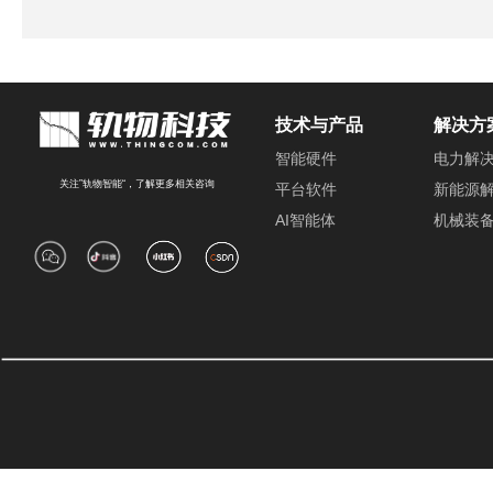
技术与产品
解决方
智能硬件
电力解
关注”轨物智能“，了解更多相关咨询
平台软件
新能源
AI智能体
机械装